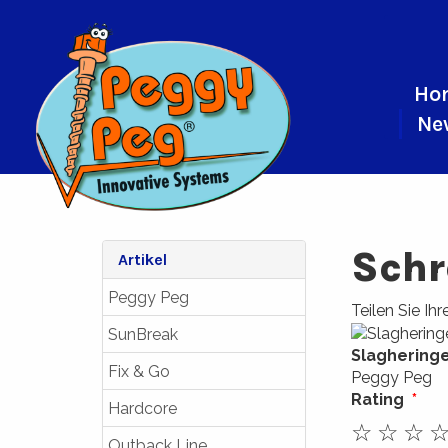
Ho
Ne
Schr
Artikel
Peggy Peg
Teilen Sie Ih
SunBreak
Slaghering
Fix & Go
Peggy Peg
Rating
Hardcore
☆
☆
☆
Outback Line