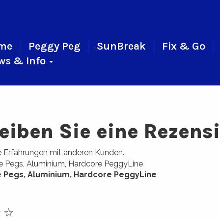
me
Peggy Peg
SunBreak
Fix & Go
ws & Info
eiben Sie eine Rezens
re Erfahrungen mit anderen Kunden.
e Pegs, Aluminium, Hardcore PeggyLine
☆
☆