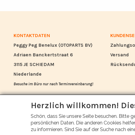
KONTAKTDATEN
KUNDENSE
Peggy Peg Benelux (OTOPARTS BV)
Zahlungso
Adriaen Banckertstraat 6
Versand
3115 JE SCHIEDAM
Rücksend
Niederlande
Besuche im Büro nur nach Terminvereinbarung!
info@otoparts.nl
Herzlich willkommen! Die
+31 85 - 0824330
Schön, dass Sie unsere Seite besuchen. Bitte g
+31 6 - 53678884
persönlichen Daten. Die anderen Cookies helfen
zu informieren. Sind Sie auf der Suche nach ein