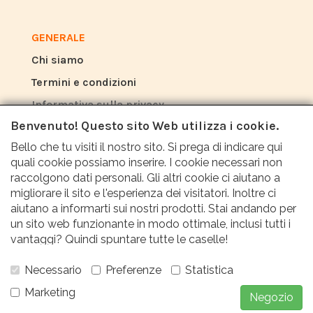
GENERALE
Chi siamo
Termini e condizioni
Informativa sulla privacy
Benvenuto! Questo sito Web utilizza i cookie.
Bello che tu visiti il nostro sito. Si prega di indicare qui
RECENSIONI
quali cookie possiamo inserire. I cookie necessari non
Cosa dicono gli altri di noi?
raccolgono dati personali. Gli altri cookie ci aiutano a
migliorare il sito e l'esperienza dei visitatori. Inoltre ci
aiutano a informarti sui nostri prodotti. Stai andando per
I clienti apprezzano il nostro servizio, i prezzi e
un sito web funzionante in modo ottimale, inclusi tutti i
la rapidità con una valutazione media di 9,6
vantaggi? Quindi spuntare tutte le caselle!
(Rapporto qualità Q1 2024).
Necessario
Preferenze
Statistica
Marketing
Negozio