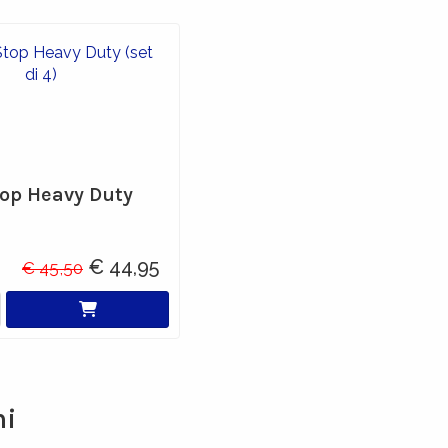
op Heavy Duty
€ 44,95
€ 45,50
ni