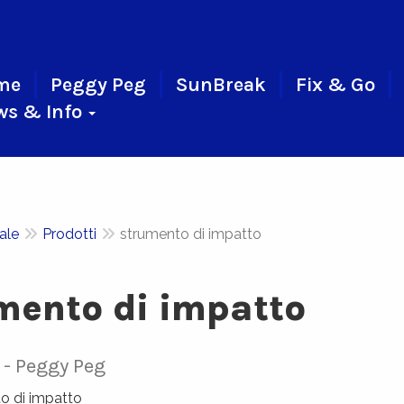
me
Peggy Peg
SunBreak
Fix & Go
ws & Info
iale
Prodotti
strumento di impatto
mento di impatto
Peggy Peg