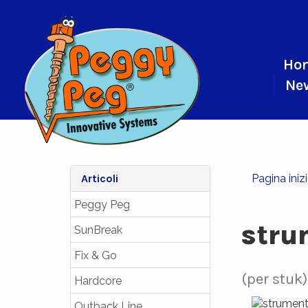
Ho
Ne
Articoli
Pagina iniz
Peggy Peg
stru
SunBreak
Fix & Go
(per stuk)
Hardcore
Outback Line