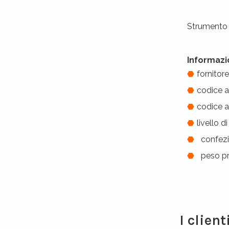
Strumento a
Informazi
fornitor
codice a
codice 
livello 
confezio
peso pro
I clien