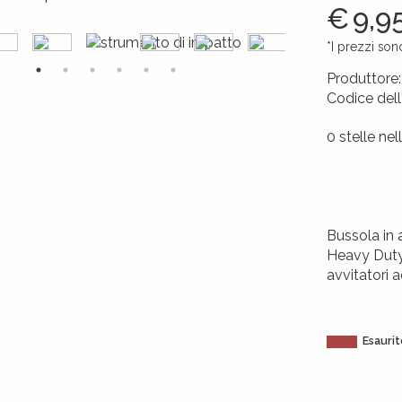
€
9,9
*I prezzi son
Produttore
Codice dell
426017264
0 stelle nel
Bussola in 
Heavy Duty.
avvitatori 
Esaurit