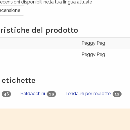
ecensioni disponibili nella tua lingua attuale
recensione
ristiche del prodotto
Peggy Peg
Peggy Peg
e etichette
g
Baldacchini
Tendalini per roulotte
46
19
12