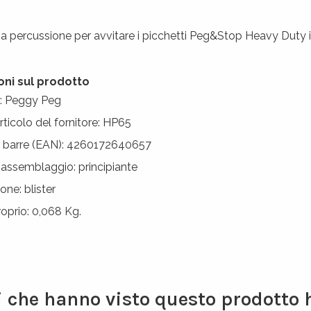
 percussione per avvitare i picchetti Peg&Stop Heavy Duty in
oni sul prodotto
e: Peggy Peg
rticolo del fornitore: HP65
a barre (EAN): 4260172640657
di assemblaggio: principiante
ne: blister
prio: 0,068 Kg.
ti che hanno visto questo prodotto 