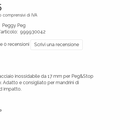
5
o comprensivi di IVA
:
Peggy Peg
'articolo
:
999930042
0657
le 0 recensioni
Scrivi una recensione
acciaio inossidabile da 17 mm per Peg&Stop
 Adatto e consigliato per mandrini di
ad impatto.
o