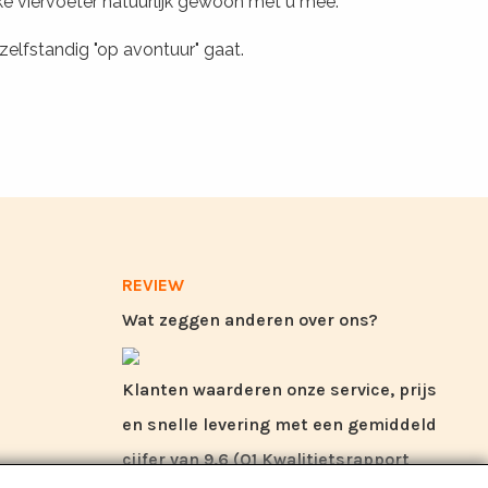
ijke viervoeter natuurlijk gewoon met u mee.
zelfstandig "op avontuur" gaat.
REVIEW
Wat zeggen anderen over ons?
Klanten waarderen onze service, prijs
en snelle levering met een gemiddeld
cijfer van 9,6 (Q1 Kwalitietsrapport