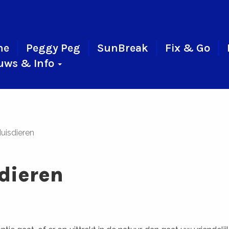
me
Peggy Peg
SunBreak
Fix & Go
uws & Info
uisdieren
dieren