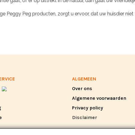
ntie gaat, of er op uittrekt in de natuur, dan gaat uw vriendel
e Peggy Peg producten, zorgt u ervoor, dat uw huisdier niet 
ERVICE
ALGEMEEN
Over ons
Algemene voorwaarden
g
Privacy policy
e
Disclaimer