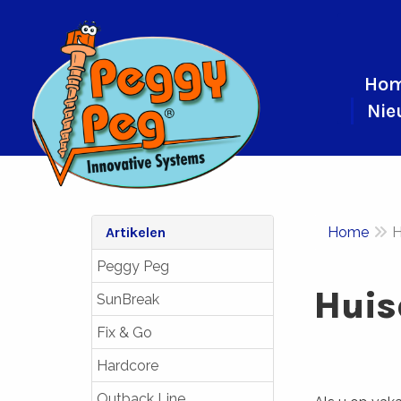
Ho
Nie
Artikelen
Home
H
Peggy Peg
Huis
SunBreak
Fix & Go
Hardcore
Outback Line