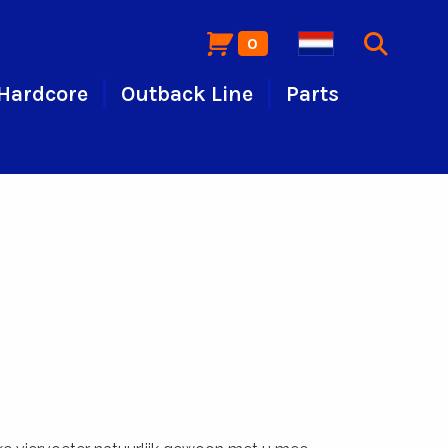
0
Hardcore
Outback Line
Parts