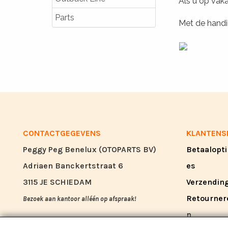
Als u op vaka
Parts
Met de handig
CONTACTGEGEVENS
KLANTENS
Peggy Peg Benelux (OTOPARTS BV)
Betaalopti
Adriaen Banckertstraat 6
es
3115 JE SCHIEDAM
Verzendin
Retourner
Bezoek aan kantoor alléén op afspraak!
n