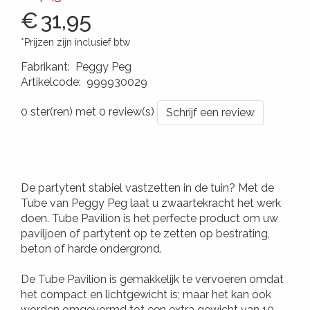
€
31,95
*Prijzen zijn inclusief btw
Fabrikant
:
Peggy Peg
Artikelcode
:
999930029
4260172640268
0 ster(ren) met 0 review(s)
Schrijf een review
De partytent stabiel vastzetten in de tuin? Met de
Tube van Peggy Peg laat u zwaartekracht het werk
doen. Tube Pavilion is het perfecte product om uw
paviljoen of partytent op te zetten op bestrating,
beton of harde ondergrond.
De Tube Pavilion is gemakkelijk te vervoeren omdat
het compact en lichtgewicht is; maar het kan ook
worden omgevormd tot een extra gewicht van 10