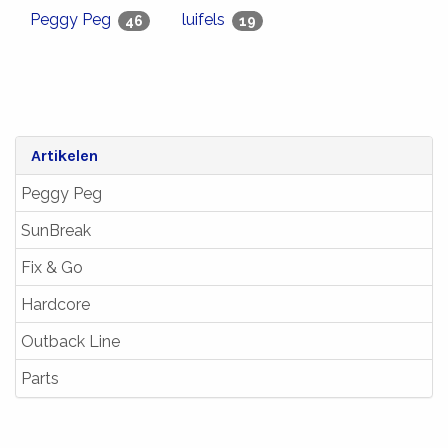
Peggy Peg
luifels
46
19
Artikelen
Peggy Peg
SunBreak
Fix & Go
Hardcore
Outback Line
Parts