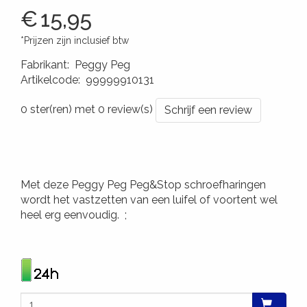
€
15,95
*Prijzen zijn inclusief btw
Fabrikant
:
Peggy Peg
Artikelcode
:
99999910131
4260172640015
0 ster(ren) met 0 review(s)
Schrijf een review
Met deze Peggy Peg Peg&Stop schroefharingen
wordt het vastzetten van een luifel of voortent wel
heel erg eenvoudig. ;